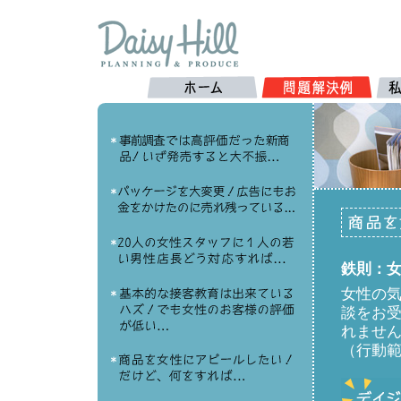
鉄則：
女性の
談をお
れませ
（行動