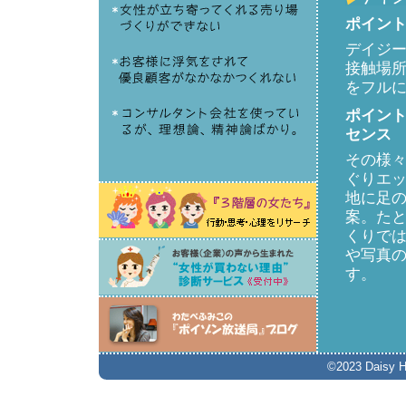
ポイン
デイジ
接触場
をフル
ポイン
センス
その様
ぐりエ
地に足
案。た
くりで
や写真
す。
©2023 Daisy Hil