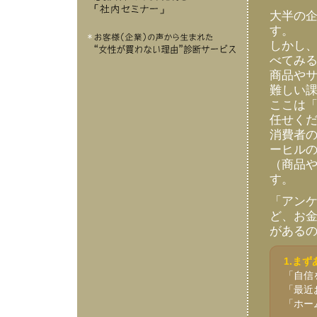
大半の
す。
しかし
べてみ
商品や
難しい
ここは
任せく
消費者
ーヒル
（商品
す。
「アン
ど、お
がある
1.ま
「自信
「最近
「ホー