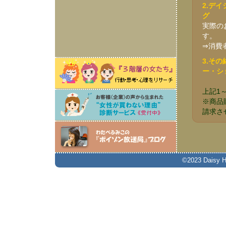
2.デ
グ
実際の
す。
⇒消費
3.そ
ー・シ
上記1
※商品
請求さ
©2023 Daisy Hil