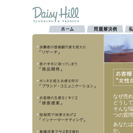
なぜ売
どうし
そんな悩
つの質問
あなた
か。